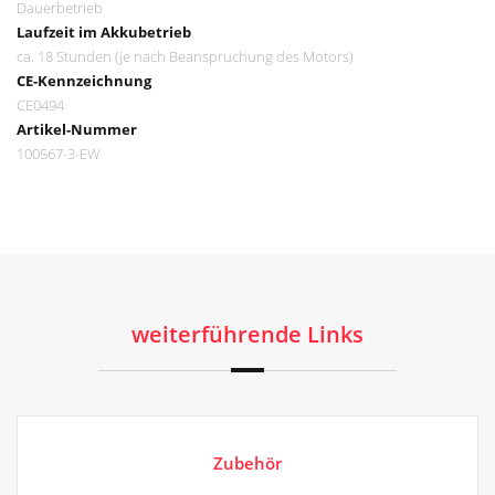
Dauerbetrieb
Laufzeit im Akkubetrieb
ca. 18 Stunden (je nach Beanspruchung des Motors)
CE-Kennzeichnung
CE0494
Artikel-Nummer
100567-3-EW
weiterführende Links
Zubehör