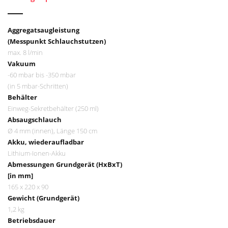
Aggregatsaugleistung
(Messpunkt Schlauchstutzen)
max. 8 l/min
Vakuum
-60 mbar bis -350 mbar
(in 5 mbar-Schritten)
Behälter
Einweg-Sekretbehälter (250 ml)
Absaugschlauch
Ø 4 mm (innen), Länge 150 cm
Akku, wiederaufladbar
Lithium-Ionen-Akku
Abmessungen Grundgerät (HxBxT)
[in mm]
165 x 220 x 90
Gewicht (Grundgerät)
1,2 kg
Betriebsdauer