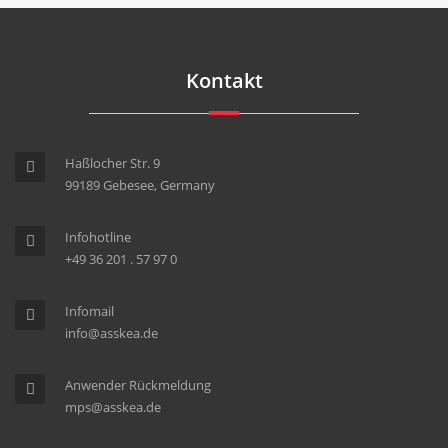
Kontakt
Haßlocher Str. 9
99189 Gebesee, Germany
Infohotline
+49 36 201 . 57 97 0
Infomail
info@asskea.de
Anwender Rückmeldung
mps@asskea.de