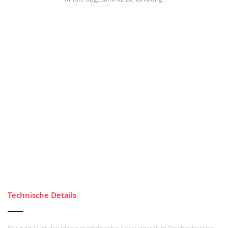
Technische Details
Der ped M ist das ideale medizinische Absauggerät im Tracheabereich