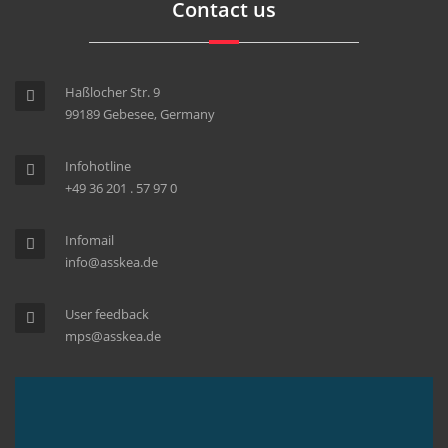
Contact us
Haßlocher Str. 9
99189 Gebesee, Germany
Infohotline
+49 36 201 . 57 97 0
Infomail
info@asskea.de
User feedback
mps@asskea.de