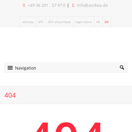
+49 36 201 . 57 97 0
info@asskea.de
sitemap
GTC
GTC of purchase
legal notice
DE
EN
Navigation
404