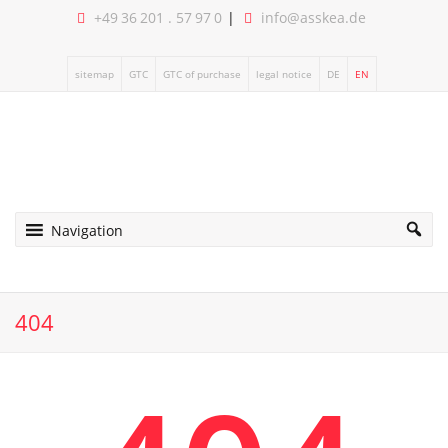
+49 36 201 . 57 97 0
info@asskea.de
sitemap
GTC
GTC of purchase
legal notice
DE
EN
Navigation
404