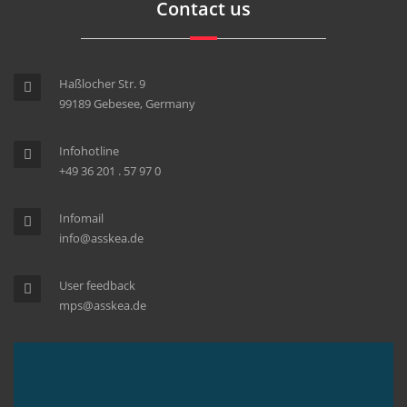
Contact us
Haßlocher Str. 9
99189 Gebesee, Germany
Infohotline
+49 36 201 . 57 97 0
Infomail
info@asskea.de
User feedback
mps@asskea.de