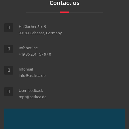
Contact us
Haßlocher Str. 9
99189 Gebesee, Germany
Infohotline
+49 36 201 . 57 97 0
Infomail
info@asskea.de
User feedback
mps@asskea.de