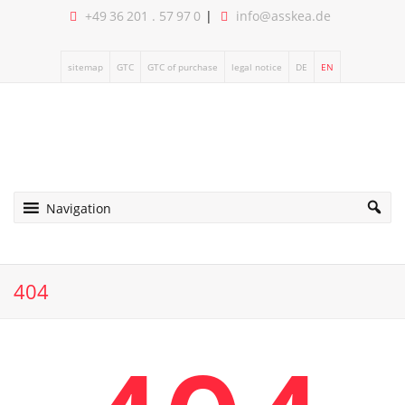
+49 36 201 . 57 97 0
info@asskea.de
sitemap
GTC
GTC of purchase
legal notice
DE
EN
Navigation
404