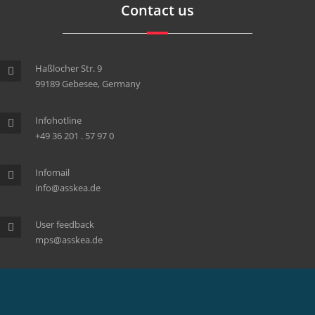
Contact us
Haßlocher Str. 9
99189 Gebesee, Germany
Infohotline
+49 36 201 . 57 97 0
Infomail
info@asskea.de
User feedback
mps@asskea.de