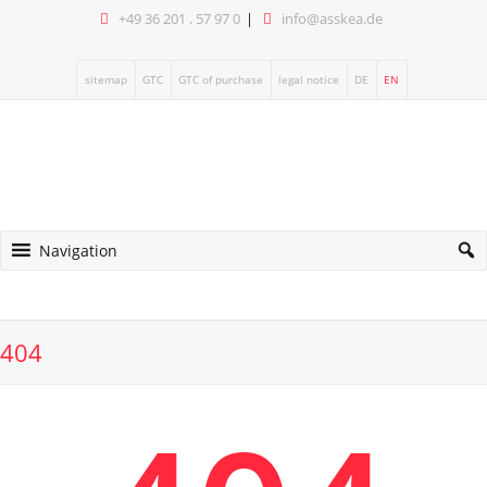
+49 36 201 . 57 97 0
info@asskea.de
sitemap
GTC
GTC of purchase
legal notice
DE
EN
Navigation
404