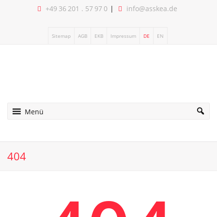
+49 36 201 . 57 97 0
info@asskea.de
Sitemap
AGB
EKB
Impressum
DE
EN
Menü
404