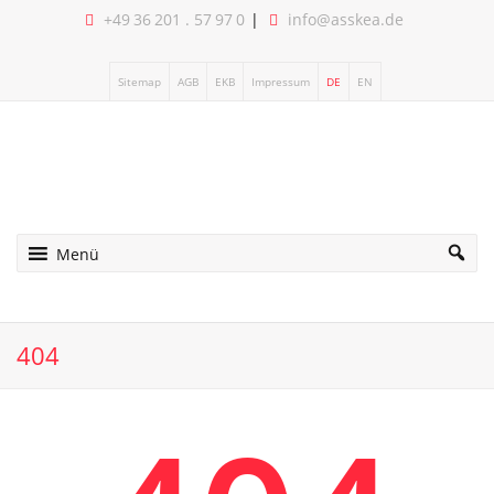
+49 36 201 . 57 97 0
info@asskea.de
Sitemap
AGB
EKB
Impressum
DE
EN
Menü
404