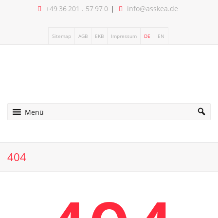
+49 36 201 . 57 97 0
info@asskea.de
Sitemap
AGB
EKB
Impressum
DE
EN
Menü
404